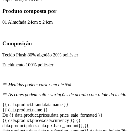
Produto composto por
01 Almofada 24cm x 24cm
Composição
Tecido Plush 80% algodão 20% poliéster
Enchimento 100% poliéster
** Medidas podem variar em até 5%
** As cores podem sofrer variações de acordo com o lote do tecido
{{ data.product.brand.data.name }}
{{ data.product.name }}
De {{ data.product.prices.data.price_sale_formated }}
{{ data.product.prices.data.currency }}
{{
data.product.prices.data.pix.base_amount}}
,{{
data.product.prices.data.pix.fraction_amount}}
à vista no boleto/Pix