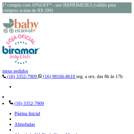
1ª compra com 10%OFF* - use BBPRIMEIRA (válido para
compras acima de R$ 299)
meus pedidos
(16) 3352-7909
(16) 98166-8610
seg. a sex. das 8h às 17h
(16) 3352-7909
Página Inicial
Almofadas