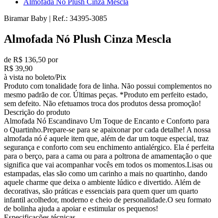
Almofada Nó Plush Cinza Mescla
Biramar Baby
|
Ref.:
34395-3085
Almofada Nó Plush Cinza Mescla
de R$ 136,50 por
R$ 39,90
à vista no boleto/Pix
Produto com tonalidade fora de linha. Não possui complementos no
mesmo padrão de cor. Últimas peças. *Produto em perfeito estado,
sem defeito. Não efetuamos troca dos produtos dessa promoção!
Descrição do produto
Almofada Nó Escandinavo Um Toque de Encanto e Conforto para
o Quartinho.Prepare-se para se apaixonar por cada detalhe! A nossa
almofada nó é aquele item que, além de dar um toque especial, traz
segurança e conforto com seu enchimento antialérgico. Ela é perfeita
para o berço, para a cama ou para a poltrona de amamentação o que
significa que vai acompanhar vocês em todos os momentos.Lisas ou
estampadas, elas são como um carinho a mais no quartinho, dando
aquele charme que deixa o ambiente lúdico e divertido. Além de
decorativas, são práticas e essenciais para quem quer um quarto
infantil acolhedor, moderno e cheio de personalidade.O seu formato
de bolinha ajuda a apoiar e estimular os pequenos!
Especificações técnicas