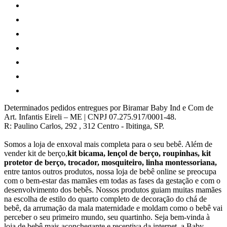
Determinados pedidos entregues por Biramar Baby Ind e Com de
Art. Infantis Eireli – ME | CNPJ 07.275.917/0001-48.
R: Paulino Carlos, 292 , 312 Centro - Ibitinga, SP.
Somos a loja de enxoval mais completa para o seu bebê. Além de
vender kit de berço,
kit bicama, lençol de berço, roupinhas, kit
protetor de berço, trocador, mosquiteiro, linha montessoriana,
entre tantos outros produtos, nossa loja de bebê online se preocupa
com o bem-estar das mamães em todas as fases da gestação e com o
desenvolvimento dos bebês. Nossos produtos guiam muitas mamães
na escolha de estilo do quarto completo de decoração do chá de
bebê, da arrumação da mala maternidade e moldam como o bebê vai
perceber o seu primeiro mundo, seu quartinho. Seja bem-vinda à
loja de bebê mais aconchegante e receptiva da internet, a Baby