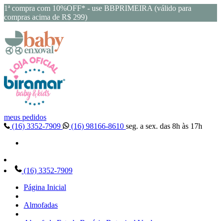
1ª compra com 10%OFF* - use BBPRIMEIRA (válido para
compras acima de R$ 299)
meus pedidos
(16) 3352-7909
(16) 98166-8610
seg. a sex. das 8h às 17h
(16) 3352-7909
Página Inicial
Almofadas