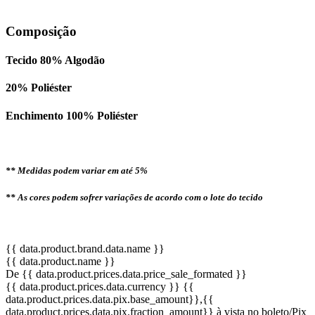
Composição
Tecido 80% Algodão
20% Poliéster
Enchimento 100% Poliéster
** Medidas podem variar em até 5%
** As cores podem sofrer variações de acordo com o lote do tecido
{{ data.product.brand.data.name }}
{{ data.product.name }}
De {{ data.product.prices.data.price_sale_formated }}
{{ data.product.prices.data.currency }}
{{
data.product.prices.data.pix.base_amount}}
,{{
data.product.prices.data.pix.fraction_amount}}
à vista no boleto/Pix