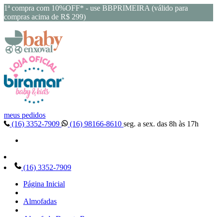
1ª compra com 10%OFF* - use BBPRIMEIRA (válido para
compras acima de R$ 299)
meus pedidos
(16) 3352-7909
(16) 98166-8610
seg. a sex. das 8h às 17h
(16) 3352-7909
Página Inicial
Almofadas