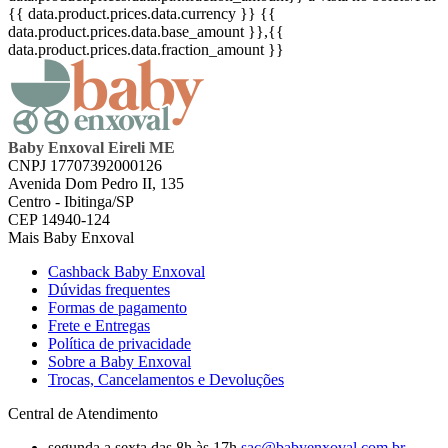
{{ data.product.prices.data.currency }}
{{
data.product.prices.data.base_amount }}
,{{
data.product.prices.data.fraction_amount }}
Baby Enxoval Eireli ME
CNPJ 17707392000126
Avenida Dom Pedro II, 135
Centro - Ibitinga/SP
CEP 14940-124
Mais Baby Enxoval
Cashback Baby Enxoval
Dúvidas frequentes
Formas de pagamento
Frete e Entregas
Política de privacidade
Sobre a Baby Enxoval
Trocas, Cancelamentos e Devoluções
Central de Atendimento
segunda a sexta das 8h às 17h
sac@babyenxoval.com.br