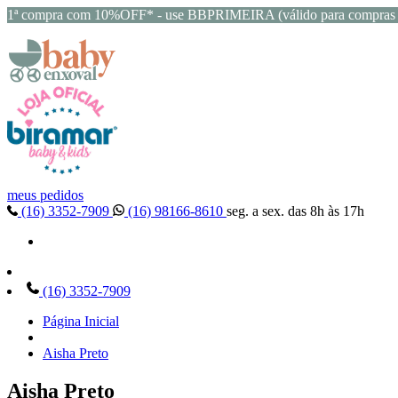
1ª compra com 10%OFF* - use BBPRIMEIRA (válido para compras 
meus pedidos
(16) 3352-7909
(16) 98166-8610
seg. a sex. das 8h às 17h
(16) 3352-7909
Página Inicial
Aisha Preto
Aisha Preto