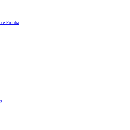
co e Fronha
to