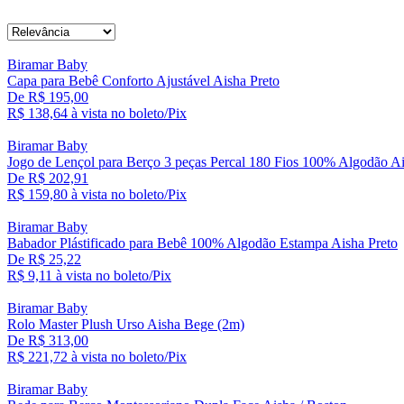
Biramar Baby
Capa para Bebê Conforto Ajustável Aisha Preto
De R$ 195,00
R$ 138,
64
à vista no boleto/Pix
Biramar Baby
Jogo de Lençol para Berço 3 peças Percal 180 Fios 100% Algodão Ai
De R$ 202,91
R$ 159,
80
à vista no boleto/Pix
Biramar Baby
Babador Plástificado para Bebê 100% Algodão Estampa Aisha Preto
De R$ 25,22
R$ 9,
11
à vista no boleto/Pix
Biramar Baby
Rolo Master Plush Urso Aisha Bege (2m)
De R$ 313,00
R$ 221,
72
à vista no boleto/Pix
Biramar Baby