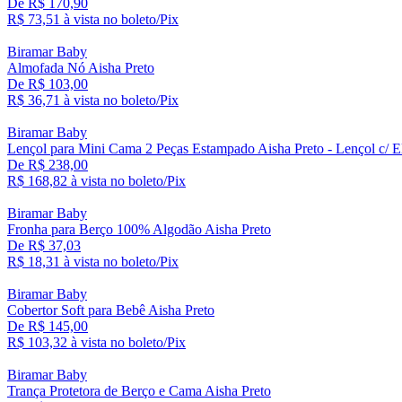
De R$ 170,90
R$ 73,
51
à vista no boleto/Pix
Biramar Baby
Almofada Nó Aisha Preto
De R$ 103,00
R$ 36,
71
à vista no boleto/Pix
Biramar Baby
Lençol para Mini Cama 2 Peças Estampado Aisha Preto - Lençol c/ El
De R$ 238,00
R$ 168,
82
à vista no boleto/Pix
Biramar Baby
Fronha para Berço 100% Algodão Aisha Preto
De R$ 37,03
R$ 18,
31
à vista no boleto/Pix
Biramar Baby
Cobertor Soft para Bebê Aisha Preto
De R$ 145,00
R$ 103,
32
à vista no boleto/Pix
Biramar Baby
Trança Protetora de Berço e Cama Aisha Preto