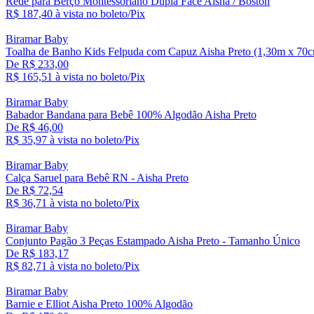
Rede para Berço Montessoriano Dupla Face Aisha / Boston
R$ 187,
40
à vista no boleto/Pix
Biramar Baby
Toalha de Banho Kids Felpuda com Capuz Aisha Preto (1,30m x 70
De R$ 233,00
R$ 165,
51
à vista no boleto/Pix
Biramar Baby
Babador Bandana para Bebê 100% Algodão Aisha Preto
De R$ 46,00
R$ 35,
97
à vista no boleto/Pix
Biramar Baby
Calça Saruel para Bebê RN - Aisha Preto
De R$ 72,54
R$ 36,
71
à vista no boleto/Pix
Biramar Baby
Conjunto Pagão 3 Peças Estampado Aisha Preto - Tamanho Único
De R$ 183,17
R$ 82,
71
à vista no boleto/Pix
Biramar Baby
Barnie e Elliot Aisha Preto 100% Algodão