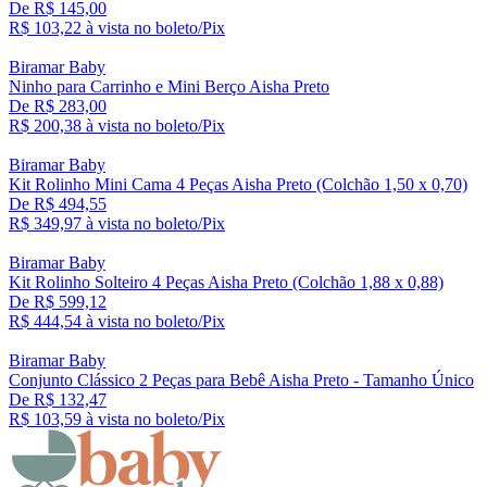
De R$ 145,00
R$ 103,
22
à vista no boleto/Pix
Biramar Baby
Ninho para Carrinho e Mini Berço Aisha Preto
De R$ 283,00
R$ 200,
38
à vista no boleto/Pix
Biramar Baby
Kit Rolinho Mini Cama 4 Peças Aisha Preto (Colchão 1,50 x 0,70)
De R$ 494,55
R$ 349,
97
à vista no boleto/Pix
Biramar Baby
Kit Rolinho Solteiro 4 Peças Aisha Preto (Colchão 1,88 x 0,88)
De R$ 599,12
R$ 444,
54
à vista no boleto/Pix
Biramar Baby
Conjunto Clássico 2 Peças para Bebê Aisha Preto - Tamanho Único
De R$ 132,47
R$ 103,
59
à vista no boleto/Pix