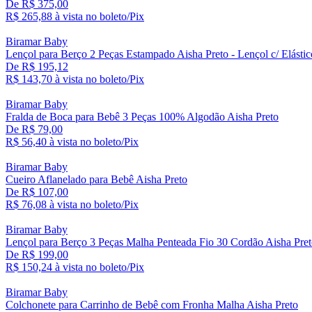
De R$ 375,00
R$ 265,
88
à vista no boleto/Pix
Biramar Baby
Lençol para Berço 2 Peças Estampado Aisha Preto - Lençol c/ Elásti
De R$ 195,12
R$ 143,
70
à vista no boleto/Pix
Biramar Baby
Fralda de Boca para Bebê 3 Peças 100% Algodão Aisha Preto
De R$ 79,00
R$ 56,
40
à vista no boleto/Pix
Biramar Baby
Cueiro Aflanelado para Bebê Aisha Preto
De R$ 107,00
R$ 76,
08
à vista no boleto/Pix
Biramar Baby
Lençol para Berço 3 Peças Malha Penteada Fio 30 Cordão Aisha Pre
De R$ 199,00
R$ 150,
24
à vista no boleto/Pix
Biramar Baby
Colchonete para Carrinho de Bebê com Fronha Malha Aisha Preto