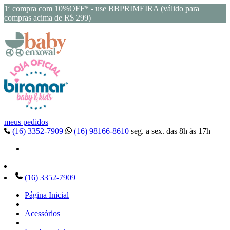
1ª compra com 10%OFF* - use BBPRIMEIRA (válido para
compras acima de R$ 299)
meus pedidos
(16) 3352-7909
(16) 98166-8610
seg. a sex. das 8h às 17h
(16) 3352-7909
Página Inicial
Acessórios