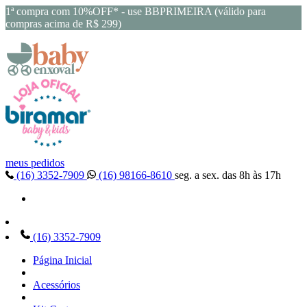
1ª compra com 10%OFF* - use BBPRIMEIRA (válido para
compras acima de R$ 299)
meus pedidos
(16) 3352-7909
(16) 98166-8610
seg. a sex. das 8h às 17h
(16) 3352-7909
Página Inicial
Acessórios