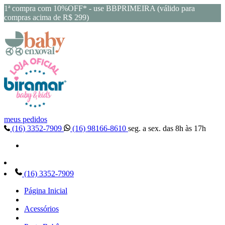
1ª compra com 10%OFF* - use BBPRIMEIRA (válido para
compras acima de R$ 299)
meus pedidos
(16) 3352-7909
(16) 98166-8610
seg. a sex. das 8h às 17h
(16) 3352-7909
Página Inicial
Acessórios