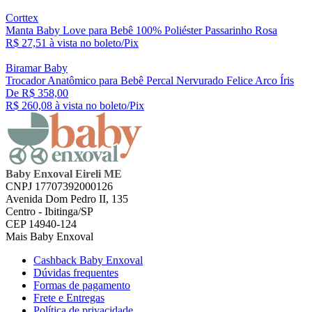
Corttex
Manta Baby Love para Bebê 100% Poliéster Passarinho Rosa
R$ 27,
51
à vista no boleto/Pix
Biramar Baby
Trocador Anatômico para Bebê Percal Nervurado Felice Arco Íris
De R$ 358,00
R$ 260,
08
à vista no boleto/Pix
Baby Enxoval Eireli ME
CNPJ 17707392000126
Avenida Dom Pedro II, 135
Centro - Ibitinga/SP
CEP 14940-124
Mais Baby Enxoval
Cashback Baby Enxoval
Dúvidas frequentes
Formas de pagamento
Frete e Entregas
Política de privacidade