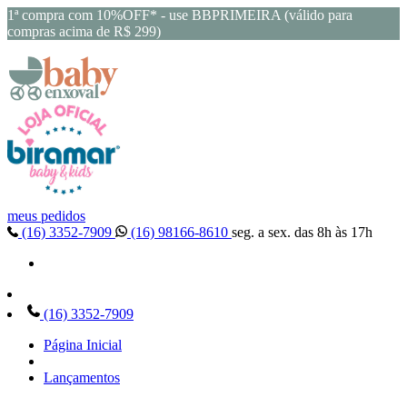
1ª compra com 10%OFF* - use BBPRIMEIRA (válido para
compras acima de R$ 299)
meus pedidos
(16) 3352-7909
(16) 98166-8610
seg. a sex. das 8h às 17h
(16) 3352-7909
Página Inicial
Lançamentos