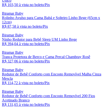
Único
R$ 103,
50
à vista no boleto/Pix
Biramar Baby
Rolinho Avulso para Cama Babá e Solteiro Linho Bege (65cm x
12cm)
R$ 87,
58
à vista no boleto/Pix
Biramar Baby
Ninho Redutor para Bebê Sleep UM Linho Bege
R$ 394,
04
à vista no boleto/Pix
Biramar Baby
Trança Protetora de Berço e Cama Percal Chambray Rosê
R$ 327,
06
à vista no boleto/Pix
Biramar Baby
Redutor de Bebê Conforto com Encosto Removível Malha Cinza
Mescla
R$ 114,
72
à vista no boleto/Pix
Biramar Baby
Redutor de Bebê Conforto com Encosto Removível 200 Fios
Acetinado Branco
R$ 131,
65
à vista no boleto/Pix