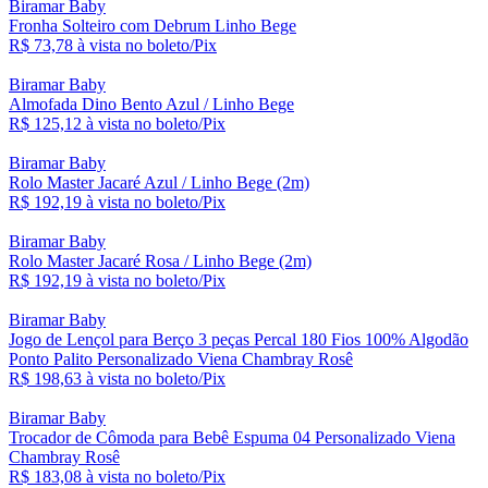
Biramar Baby
Fronha Solteiro com Debrum Linho Bege
R$ 73,
78
à vista no boleto/Pix
Biramar Baby
Almofada Dino Bento Azul / Linho Bege
R$ 125,
12
à vista no boleto/Pix
Biramar Baby
Rolo Master Jacaré Azul / Linho Bege (2m)
R$ 192,
19
à vista no boleto/Pix
Biramar Baby
Rolo Master Jacaré Rosa / Linho Bege (2m)
R$ 192,
19
à vista no boleto/Pix
Biramar Baby
Jogo de Lençol para Berço 3 peças Percal 180 Fios 100% Algodão
Ponto Palito Personalizado Viena Chambray Rosê
R$ 198,
63
à vista no boleto/Pix
Biramar Baby
Trocador de Cômoda para Bebê Espuma 04 Personalizado Viena
Chambray Rosê
R$ 183,
08
à vista no boleto/Pix