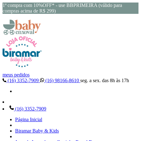
1ª compra com 10%OFF* - use BBPRIMEIRA (válido para
compras acima de R$ 299)
meus pedidos
(16) 3352-7909
(16) 98166-8610
seg. a sex. das 8h às 17h
(16) 3352-7909
Página Inicial
Biramar Baby & Kids