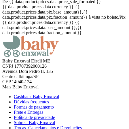
De {{ data.product.prices.data.price_sale_formated }}
{{ data.product.prices.data.currency }}
{{
data.product.prices.data.pix.base_amount}}
,{{
data.product.prices.data.pix.fraction_amount}}
à vista no boleto/Pix
{{ data.product.prices.data.currency }}
{{
data.product.prices.data.base_amount }}
,{{
data.product.prices.data.fraction_amount }}
Baby Enxoval Eireli ME
CNPJ 17707392000126
Avenida Dom Pedro II, 135
Centro - Ibitinga/SP
CEP 14940-124
Mais Baby Enxoval
Cashback Baby Enxoval
Dúvidas frequentes
Formas de pagamento
Frete e Entregas
Política de privacidade
Sobre a Baby Enxoval
Trocas, Cancelamentos e Devoluções