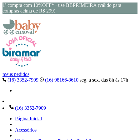
1ª compra com 10%OFF* - use BBPRIMEIRA (válido para
compras acima de R$ 299)
meus pedidos
(16) 3352-7909
(16) 98166-8610
seg. a sex. das 8h às 17h
(16) 3352-7909
Página Inicial
Acessórios