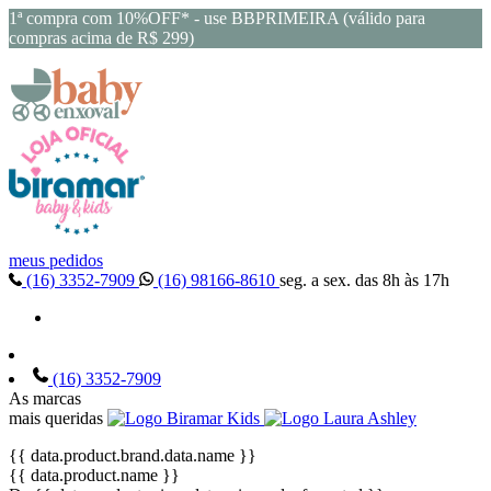
1ª compra com 10%OFF* - use BBPRIMEIRA (válido para
compras acima de R$ 299)
meus pedidos
(16) 3352-7909
(16) 98166-8610
seg. a sex. das 8h às 17h
(16) 3352-7909
As marcas
mais queridas
{{ data.product.brand.data.name }}
{{ data.product.name }}