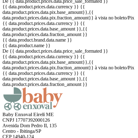
De {{ data.product.prices.data.price_sale_formated }}
{{ data.product.prices.data.currency }}
{{
data.product.prices.data.pix.base_amount}}
,{{
data.product.prices.data.pix.fraction_amount}}
à vista no boleto/Pix
{{ data.product.prices.data.currency }}
{{
data.product.prices.data.base_amount }}
,{{
data.product.prices.data.fraction_amount }}
{{ data.product.brand.data.name }}
{{ data.product.name }}
De {{ data.product.prices.data.price_sale_formated }}
{{ data.product.prices.data.currency }}
{{
data.product.prices.data.pix.base_amount}}
,{{
data.product.prices.data.pix.fraction_amount}}
à vista no boleto/Pix
{{ data.product.prices.data.currency }}
{{
data.product.prices.data.base_amount }}
,{{
data.product.prices.data.fraction_amount }}
Baby Enxoval Eireli ME
CNPJ 17707392000126
Avenida Dom Pedro II, 135
Centro - Ibitinga/SP
CEP 14940-124